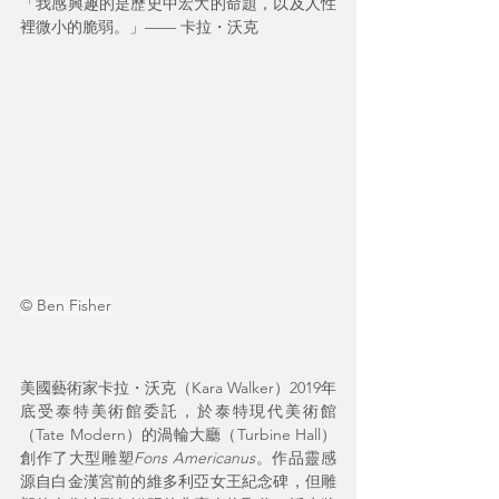
「我感興趣的是歷史中宏大的命題，以及人性
裡微小的脆弱。」—— 卡拉・沃克
© Ben Fisher
美國藝術家卡拉・沃克（Kara Walker）2019年
底受泰特美術館委託，於泰特現代美術館
（Tate Modern）的渦輪大廳（Turbine Hall）
創作了大型雕塑
Fons Americanus
。作品靈感
源自白金漢宮前的維多利亞女王紀念碑，但雕