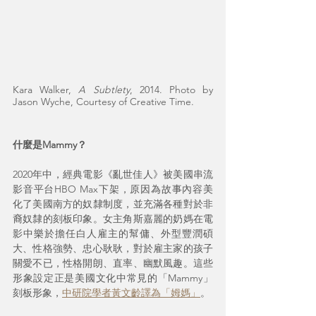
Kara Walker, 
A Subtlety
, 2014. Photo by 
Jason Wyche, Courtesy of Creative Time.
什麼是Mammy？
2020年中，經典電影《亂世佳人》被美國串流
影音平台HBO Max下架，原因為故事內容美
化了美國南方的奴隸制度，並充滿各種對於非
裔奴隸的刻板印象。女主角斯嘉麗的奶媽在電
影中樂於擔任白人雇主的幫傭、外型豐潤碩
大、性格強勢、忠心耿耿，對於雇主家的孩子
關愛不已，性格開朗、直率、幽默風趣。這些
形象設定正是美國文化中常見的「Mammy」
刻板形象，
中研院學者黃文齡譯為「姆媽」
。