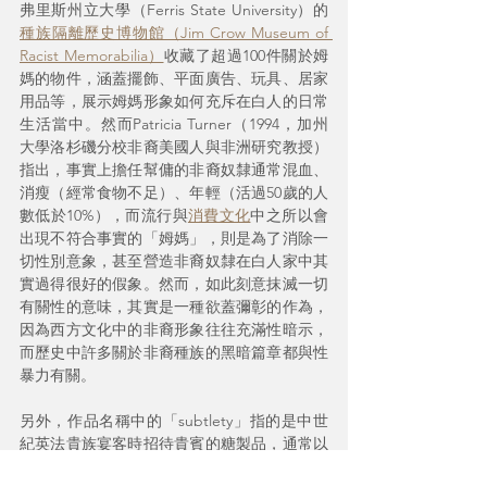
弗里斯州立大學（Ferris State University）的
種族隔離歷史博物館（Jim Crow Museum of 
Racist Memorabilia）
收藏了超過100件關於姆
媽的物件，涵蓋擺飾、平面廣告、玩具、居家
用品等，展示姆媽形象如何充斥在白人的日常
生活當中。然而Patricia Turner（1994，加州
大學洛杉磯分校非裔美國人與非洲研究教授）
指出，事實上擔任幫傭的非裔奴隸通常混血、
消瘦（經常食物不足）、年輕（活過50歲的人
數低於10%），而流行與
消費文化
中之所以會
出現不符合事實的「姆媽」，則是為了消除一
切性別意象，甚至營造非裔奴隸在白人家中其
實過得很好的假象。然而，如此刻意抹滅一切
有關性的意味，其實是一種欲蓋彌彰的作為，
因為西方文化中的非裔形象往往充滿性暗示，
而歷史中許多關於非裔種族的黑暗篇章都與性
暴力有關。
另外，作品名稱中的「subtlety」指的是中世
紀英法貴族宴客時招待貴賓的糖製品，通常以
人形或其他形象呈現。由於糖在當時是非常昂