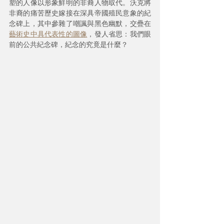
塑的人像以形象鮮明的非裔人物取代。沃克將
非裔的痛苦歷史嫁接在深具帝國殖民意象的紀
念碑上，其中參雜了嘲諷與黑色幽默，交疊在
藝術史中具代表性的圖像
，發人省思：我們眼
前的公共紀念碑，紀念的究竟是什麼？