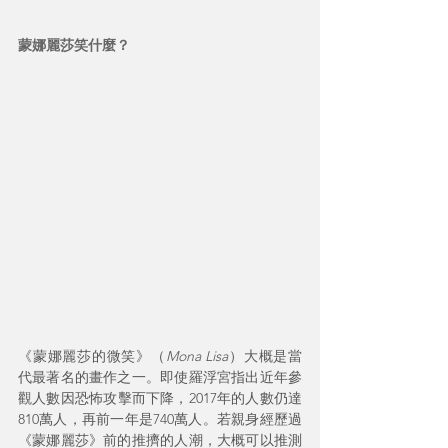
蒙娜麗莎笑什麼？
《蒙娜麗莎的微笑》（
Mona Lisa
）大概是當
代最著名的畫作之一。即使羅浮宮指出近年參
觀人數因恐怖攻擊而下降，2017年的人數仍達
810萬人，再前一年是740萬人。若親身經歷過
《蒙娜麗莎》前的推擠的人潮，大概可以推測