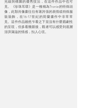
光線與構圖的優秀技法，在這件作品中也可
見。《珍珠耳環》是一種稱為Tronie的特殊頭
像，此類肖像畫往往有著誇張的表情或特殊服
裝裝飾，在16-17世紀的荷蘭畫作中非常常
見。這件作品雖然乍看之下並沒有什麼戲劇性
的呈現，但多看幾眼後，觀者可以感受到底層
澎湃滿溢的情感，扣人心弦。