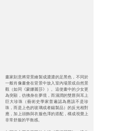
畫家刻意將背景繪製成濃濃的足黑色，不同於
一般肖像畫會在背景中放入室內場景或自然景
觀（如同《蒙娜麗莎》）。這使畫中的少女更
為突顯，彷彿身在夢境，而濕潤的雙唇與耳上
巨大珍珠（藝術史學家普遍認為應該不是珍
珠，而是上色的玻璃或者錫製品）的反光相對
應，加上頭飾與衣服色澤的搭配，構成視覺上
非常舒服的平衡感。