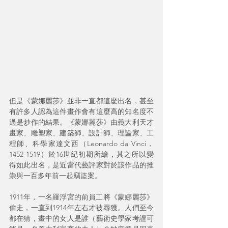
但是《蒙娜麗莎》並非一直都這麼出名，甚至
有許多人認為這件畫作會有這麼高的知名度不
過是炒作的結果。《蒙娜麗莎》由義大利天才
畫家、雕塑家、建築師、設計師、理論家、工
程師、科學家達文西（Leonardo da Vinci，
1452-1519）於16世紀初期所繪，其之所以變
得如此出名，是近當代藝評家對於該作品的推
崇與一百多年前一起竊盜案。
1911年，一名羅浮宮的前員工將《蒙娜麗莎》
偷走，一直到1914年左右才被尋獲。人們至今
都在猜，畫中的女人是誰（藝術史學家考證可