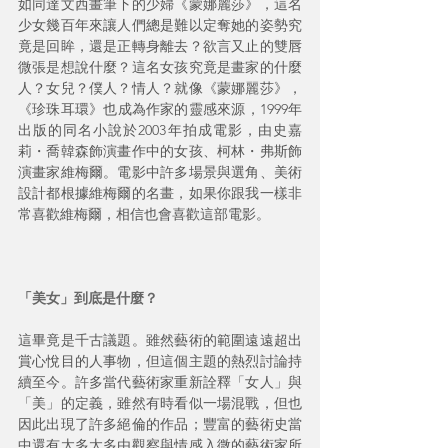
如同達文西畫筆下的少婦《蒙娜麗莎》，這名
少女幾百年來讓人們總是難以定奪她的姿勢究
竟是回眸，還是正轉身離去？欲言又止的雙唇
微張是想說什麼？這名女孩究竟是畫家的什麼
人？女兒？僕人？情人？就像《蒙娜麗莎》，
《珍珠耳環》也成為作家的靈感來源，1999年
出版的同名小說於2003年拍成電影，由史嘉
莉・喬韓森飾演畫作中的女孩、柯林・弗斯飾
演畫家維梅爾。電影中許多場景與選角、美術
設計都根據維梅爾的名畫，如果你跟我一樣非
常喜歡維梅爾，相信也會喜歡這部電影。
「美女」到底是什麼？
這畢竟是千古議題。雖然藝術的範圍遠遠超出
賞心悅目的人事物，但這個主題的熱烈討論持
續至今。許多當代藝術家重新詮釋「女人」與
「美」的定義，雖然有時看似一場混戰，但也
因此出現了許多絕倫的作品；豐富的藝術史當
中還有太多太多由觀察與情感入微的藝術家所