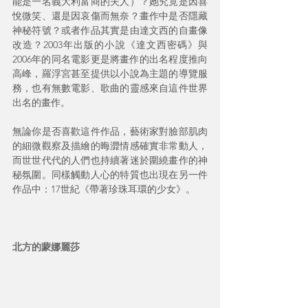
能是一名義大利富商的夫人）？她究竟是因喜
悅微笑、還是因哀傷而無奈？畫作中是否隱藏
神秘符號？或者作品其實是由達文西的自畫像
改造？2003年出版的小說《達文西密碼》與
2006年的同名電影更是將畫作的出名程度推向
高峰，羅浮宮甚至提供以小說為主題的導覽服
務，也有無數電影、歌曲的靈感來自這件世界
出名的畫作。
無論你是否喜歡這件作品，藝術家對臉部肌肉
的細微觀察及描繪的晦澀情感確實非常動人，
而世世代代的人們也持續著迷於圍繞畫作的神
秘氛圍。同樣觸動人心的特質也出現在另一件
作品中：17世紀《帶著珍珠耳環的少女》。
北方的蒙娜麗莎