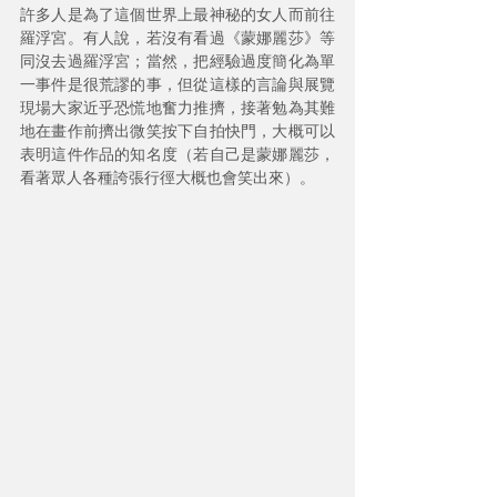
許多人是為了這個世界上最神秘的女人而前往
羅浮宮。有人說，若沒有看過《蒙娜麗莎》等
同沒去過羅浮宮；當然，把經驗過度簡化為單
一事件是很荒謬的事，但從這樣的言論與展覽
現場大家近乎恐慌地奮力推擠，接著勉為其難
地在畫作前擠出微笑按下自拍快門，大概可以
表明這件作品的知名度（若自己是蒙娜麗莎，
看著眾人各種誇張行徑大概也會笑出來）。